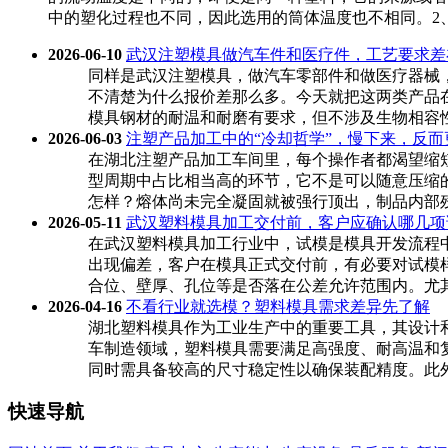
中的塑化过程也不同，因此选用的筒体温度也不相同。2、
2026-06-10
武汉注塑模具做汽车件和医疗件，工艺要求差
同样是武汉注塑模具，做汽车零部件和做医疗器械
不清楚为什么报价差那么多。今天就把这两类产品在
模具钢材的耐温和耐磨有要求，但不涉及生物相容性。医
2026-06-03
注塑产品加工中的“冷却哲学”，慢下来，反而
在湖北注塑产品加工车间里，每个操作者都渴望缩
型周期中占比相当高的环节，它不是可以随意压缩
怎样？熔体尚未完全凝固就被强行顶出，制品内部残
2026-05-11
武汉塑料模具加工交付前，客户应确认哪几项
在武汉塑料模具加工行业中，试模是模具开发流程
出现偏差，客户在模具正式交付前，有必要对试模
合位、壁厚、孔位等是否落在公差允许范围内。尤其
2026-04-16
不看行业就选模？塑料模具需求差异先了解
湖北塑料模具作为工业生产中的重要工具，其设计
车制造领域，塑料模具需要满足高强度、耐高温和
同时需具备较高的尺寸稳定性以确保装配精度。此外
快速导航