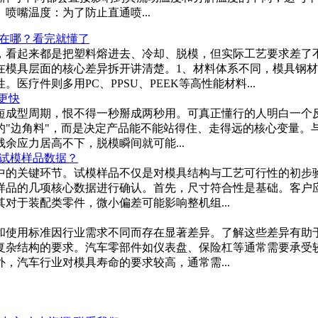
喷嘴温度：为了防止直通喷...
在哪？看完就懂了
，看起来都是把塑料熔进去、冷却、脱模，但实际工艺要求差了
模具层面的核心差异拆开讲清楚。1、材料体系不同，模具钢材选型
疗件则多用PC、PPSU、PEEK等高性能材料...
更快
短成型周期，恨不得一秒掰成两秒用。可真正懂行的人明白一个
的"边角料"，而是决定产品能不能站得住、走得远的核心变量。
余应力居高不下，脱模瞬间就可能...
试模样品数据？
中的关键环节。试模样品不仅是对模具结构与工艺可行性的初步
样品的几项核心数据进行确认。首先，尺寸符合性是基础。客户
对于装配类零件，微小偏差可能影响整机组...
和使用标准因行业需求不同而存在显著差异。了解这些差异有助
复杂结构的要求。汽车零部件如仪表盘、保险杠等通常需要承受
，汽车行业对模具寿命的要求较高，通常需...