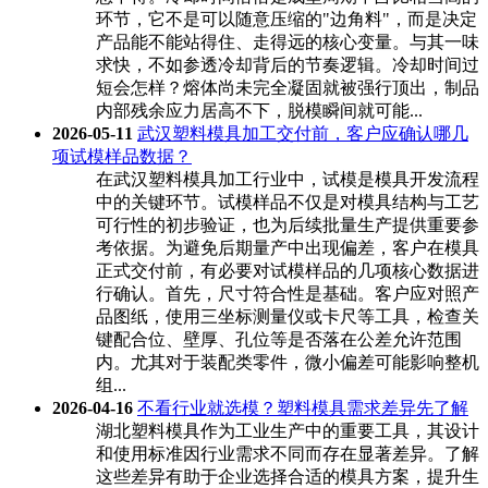
环节，它不是可以随意压缩的"边角料"，而是决定
产品能不能站得住、走得远的核心变量。与其一味
求快，不如参透冷却背后的节奏逻辑。冷却时间过
短会怎样？熔体尚未完全凝固就被强行顶出，制品
内部残余应力居高不下，脱模瞬间就可能...
2026-05-11
武汉塑料模具加工交付前，客户应确认哪几
项试模样品数据？
在武汉塑料模具加工行业中，试模是模具开发流程
中的关键环节。试模样品不仅是对模具结构与工艺
可行性的初步验证，也为后续批量生产提供重要参
考依据。为避免后期量产中出现偏差，客户在模具
正式交付前，有必要对试模样品的几项核心数据进
行确认。首先，尺寸符合性是基础。客户应对照产
品图纸，使用三坐标测量仪或卡尺等工具，检查关
键配合位、壁厚、孔位等是否落在公差允许范围
内。尤其对于装配类零件，微小偏差可能影响整机
组...
2026-04-16
不看行业就选模？塑料模具需求差异先了解
湖北塑料模具作为工业生产中的重要工具，其设计
和使用标准因行业需求不同而存在显著差异。了解
这些差异有助于企业选择合适的模具方案，提升生