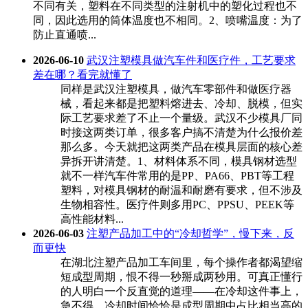
不同有关，塑料在不同类型的注射机中的塑化过程也不
同，因此选用的筒体温度也不相同。2、喷嘴温度：为了
防止直通喷...
2026-06-10
武汉注塑模具做汽车件和医疗件，工艺要求
差在哪？看完就懂了
同样是武汉注塑模具，做汽车零部件和做医疗器
械，看起来都是把塑料熔进去、冷却、脱模，但实
际工艺要求差了不止一个量级。武汉不少模具厂同
时接这两类订单，很多客户搞不清楚为什么报价差
那么多。今天就把这两类产品在模具层面的核心差
异拆开讲清楚。1、材料体系不同，模具钢材选型
就不一样汽车件常用的是PP、PA66、PBT等工程
塑料，对模具钢材的耐温和耐磨有要求，但不涉及
生物相容性。医疗件则多用PC、PPSU、PEEK等
高性能材料...
2026-06-03
注塑产品加工中的“冷却哲学”，慢下来，反
而更快
在湖北注塑产品加工车间里，每个操作者都渴望缩
短成型周期，恨不得一秒掰成两秒用。可真正懂行
的人明白一个反直觉的道理——在冷却这件事上，
急不得。冷却时间恰恰是成型周期中占比相当高的